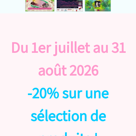
Accueil
Catégories
Licences
Informations
Du 1er juillet au 31
Actu
août 2026
Nos réseaux
-20% sur une
sélection de