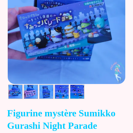
Accueil
Catégories
Licences
Informations
Actu
Nos réseaux
Figurine mystère Sumikko
Gurashi Night Parade