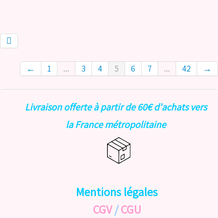
←
1
...
3
4
5
6
7
...
42
→
Livraison offerte à partir de 60€ d'achats vers
la France métropolitaine
Mentions légales
CGV
/
CGU