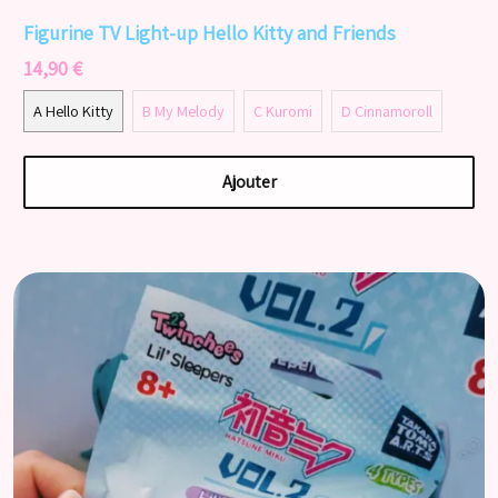
Figurine TV Light-up Hello Kitty and Friends
14,90 €
A Hello Kitty
B My Melody
C Kuromi
D Cinnamoroll
Ajouter