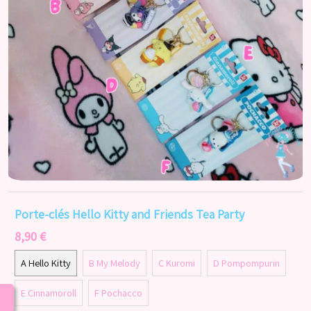
Porte-clés Hello Kitty and Friends Tea Party
8,90 €
A Hello Kitty
B My Melody
C Kuromi
D Pompompurin
E Cinnamoroll
F Pochacco