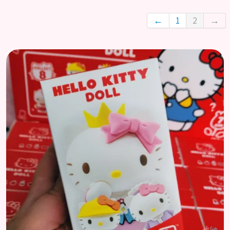
Accueil
←
1
2
→
Catégories
Licences
Informations
Actu
Nos réseaux