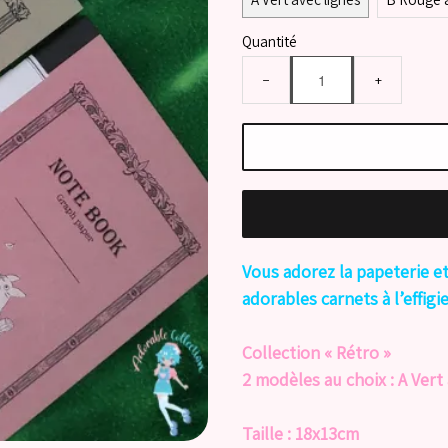
Quantité
−
+
Vous adorez la papeterie et
adorables carnets à l’effig
Collection « Rétro »
2 modèles au choix : A Vert
Taille : 18x13cm