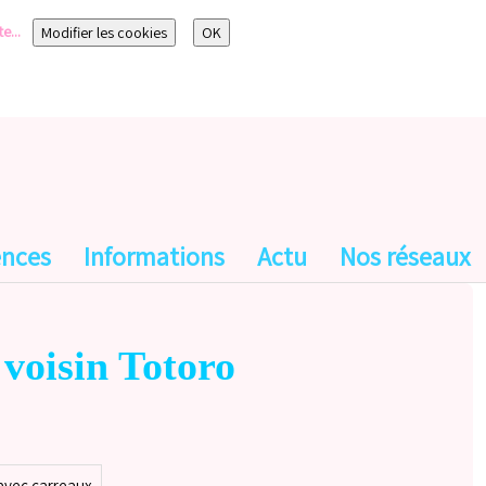
te...
Modifier les cookies
OK
ences
Informations
Actu
Nos réseaux
voisin Totoro
avec carreaux