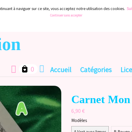
ontinuant à naviguer sur ce site, vous acceptez notre utilisation des cookies.
Sui
Continuer sans accepter
ion
0
Accueil
Catégories
Lic
Carnet Mon 
6,90 €
Modèles
A Vert avec lignes
B Rouge 